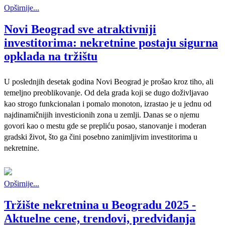
Opširnije...
Novi Beograd sve atraktivniji
investitorima: nekretnine postaju sigurna
opklada na tržištu
U poslednjih desetak godina Novi Beograd je prošao kroz tiho, ali
temeljno preoblikovanje. Od dela grada koji se dugo doživljavao
kao strogo funkcionalan i pomalo monoton, izrastao je u jednu od
najdinamičnijih investicionih zona u zemlji. Danas se o njemu
govori kao o mestu gde se prepliću posao, stanovanje i moderan
gradski život, što ga čini posebno zanimljivim investitorima u
nekretnine.
Opširnije...
Tržište nekretnina u Beogradu 2025 -
Aktuelne cene, trendovi, predviđanja