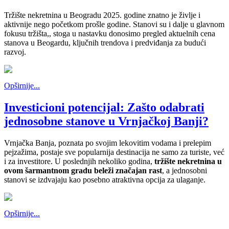
Tržište nekretnina u Beogradu 2025. godine znatno je življe i
aktivnije nego početkom prošle godine. Stanovi su i dalje u glavnom
fokusu tržišta,, stoga u nastavku donosimo pregled aktuelnih cena
stanova u Beogardu, ključnih trendova i predviđanja za budući
razvoj.
Opširnije...
Investicioni potencijal: Zašto odabrati
jednosobne stanove u Vrnjačkoj Banji?
Vrnjačka Banja, poznata po svojim lekovitim vodama i prelepim
pejzažima, postaje sve popularnija destinacija ne samo za turiste, već
i za investitore. U poslednjih nekoliko godina,
tržište nekretnina u
ovom šarmantnom gradu beleži značajan rast
, a jednosobni
stanovi se izdvajaju kao posebno atraktivna opcija za ulaganje.
Opširnije...