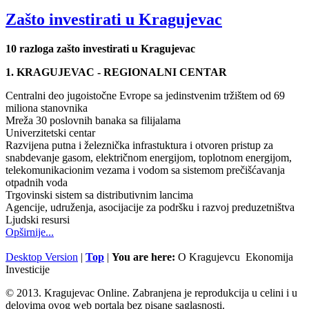
Zašto investirati u Kragujevac
10 razloga zašto investirati u Kragujevac
1. KRAGUJEVAC - REGIONALNI CENTAR
Centralni deo jugoistočne Evrope sa jedinstvenim tržištem od 69
miliona stanovnika
Mreža 30 poslovnih banaka sa filijalama
Univerzitetski centar
Razvijena putna i železnička infrastuktura i otvoren pristup za
snabdevanje gasom, električnom energijom, toplotnom energijom,
telekomunikacionim vezama i vodom sa sistemom prečišćavanja
otpadnih voda
Trgovinski sistem sa distributivnim lancima
Agencije, udruženja, asocijacije za podršku i razvoj preduzetništva
Ljudski resursi
Opširnije...
Desktop Version
|
Top
|
You are here:
O Kragujevcu
Ekonomija
Investicije
© 2013. Kragujevac Online. Zabranjena je reprodukcija u celini i u
delovima ovog web portala bez pisane saglasnosti.