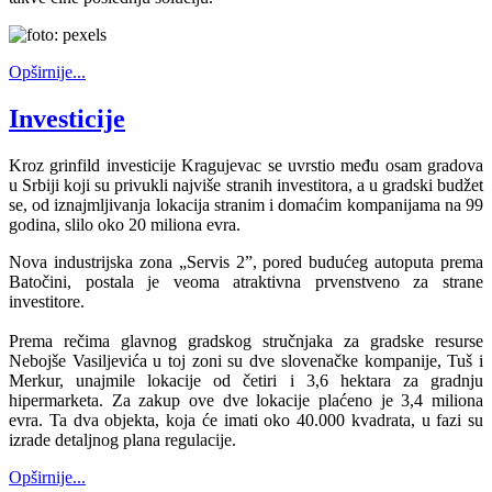
Opširnije...
Investicije
Kroz grinfild investicije Kragujevac se uvrstio među osam gradova
u Srbiji koji su privukli najviše stranih investitora, a u gradski budžet
se, od iznajmljivanja lokacija stranim i domaćim kompanijama na 99
godina, slilo oko 20 miliona evra.
Nova industrijska zona „Servis 2”, pored budućeg autoputa prema
Batočini, postala je veoma atraktivna prvenstveno za strane
investitore.
Prema rečima glavnog gradskog stručnjaka za gradske resurse
Nebojše Vasiljevića u toj zoni su dve slovenačke kompanije, Tuš i
Merkur, unajmile lokacije od četiri i 3,6 hektara za gradnju
hipermarketa. Za zakup ove dve lokacije plaćeno je 3,4 miliona
evra. Ta dva objekta, koja će imati oko 40.000 kvadrata, u fazi su
izrade detaljnog plana regulacije.
Opširnije...