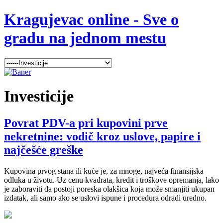
Kragujevac online - Sve o
gradu na jednom mestu
Investicije
Povrat PDV-a pri kupovini prve
nekretnine: vodič kroz uslove, papire i
najčešće greške
Kupovina prvog stana ili kuće je, za mnoge, najveća finansijska
odluka u životu. Uz cenu kvadrata, kredit i troškove opremanja, lako
je zaboraviti da postoji poreska olakšica koja može smanjiti ukupan
izdatak, ali samo ako se uslovi ispune i procedura odradi uredno.