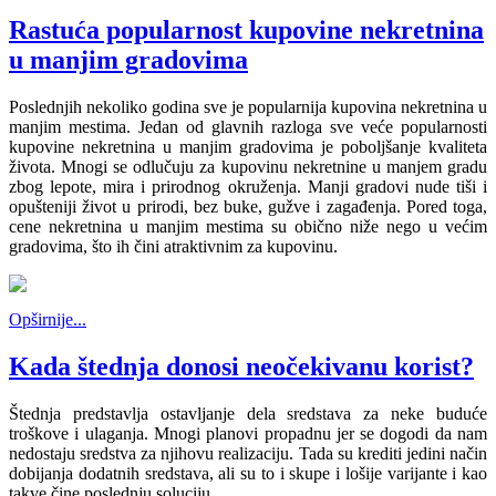
Rastuća popularnost kupovine nekretnina
u manjim gradovima
Poslednjih nekoliko godina sve je popularnija kupovina nekretnina u
manjim mestima. Jedan od glavnih razloga sve veće popularnosti
kupovine nekretnina u manjim gradovima je poboljšanje kvaliteta
života. Mnogi se odlučuju za kupovinu nekretnine u manjem gradu
zbog lepote, mira i prirodnog okruženja. Manji gradovi nude tiši i
opušteniji život u prirodi, bez buke, gužve i zagađenja. Pored toga,
cene nekretnina u manjim mestima su obično niže nego u većim
gradovima, što ih čini atraktivnim za kupovinu.
Opširnije...
Kada štednja donosi neočekivanu korist?
Štednja predstavlja ostavljanje dela sredstava za neke buduće
troškove i ulaganja. Mnogi planovi propadnu jer se dogodi da nam
nedostaju sredstva za njihovu realizaciju. Tada su krediti jedini način
dobijanja dodatnih sredstava, ali su to i skupe i lošije varijante i kao
takve čine poslednju soluciju.