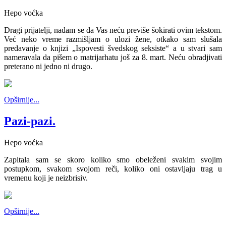
Hepo voćka
Dragi prijatelji, nadam se da Vas neću previše šokirati ovim tekstom.
Već neko vreme razmišljam o ulozi žene, otkako sam slušala
predavanje o knjizi „Ispovesti švedskog seksiste“ a u stvari sam
nameravala da pišem o matrijarhatu još za 8. mart. Neću obradjivati
preterano ni jedno ni drugo.
Opširnije...
Pazi-pazi.
Hepo voćka
Zapitala sam se skoro koliko smo obeleženi svakim svojim
postupkom, svakom svojom reči, koliko oni ostavljaju trag u
vremenu koji je neizbrisiv.
Opširnije...