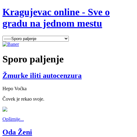
Kragujevac online - Sve o
gradu na jednom mestu
Sporo
paljenje
Žmurke iliti autocenzura
Hepo Voćka
Čovek je rekao svoje.
Opširnije...
Oda Ženi