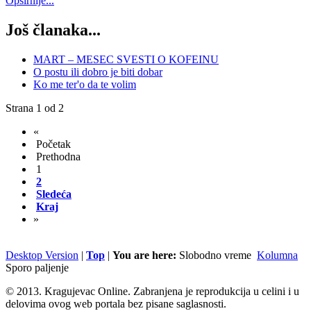
Opširnije...
Još članaka...
MART – MESEC SVESTI O KOFEINU
O postu ili dobro je biti dobar
Ko me ter'o da te volim
Strana 1 od 2
«
Početak
Prethodna
1
2
Sledeća
Kraj
»
Desktop Version
|
Top
|
You are here:
Slobodno vreme
Kolumna
Sporo paljenje
© 2013. Kragujevac Online. Zabranjena je reprodukcija u celini i u
delovima ovog web portala bez pisane saglasnosti.