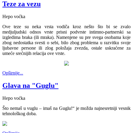
Teze za vezu
Hepo voćka
Ove teze su neka vrsta vodiča kroz nešto što bi se zvalo
medjuljudski odnos vrste prisni podvrste intimno-partnerski sa
izgledima braka (ili mraka). Namenjene su pre svega osobama koje
zbog nedostatka svesti o sebi, bilo zbog problema u razvitku svoje
ljubavne persone ili zlog položaja zvezda, ostale uskraćene za
umeće srećnijih relacija ove vrste.
Opširnije...
Glava na "Guglu"
Hepo voćka
Što nemaš u vuglu – imaš na Guglu!“ je možda najnesretniji vesnik
tehnološkog doba.