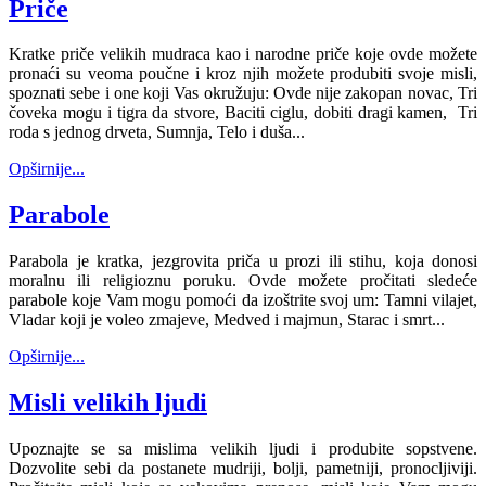
Priče
Kratke priče velikih mudraca kao i narodne priče koje ovde možete
pronaći su veoma poučne i kroz njih možete produbiti svoje misli,
spoznati sebe i one koji Vas okružuju: Ovde nije zakopan novac, Tri
čoveka mogu i tigra da stvore, Baciti ciglu, dobiti dragi kamen, Tri
roda s jednog drveta, Sumnja, Telo i duša...
Opširnije...
Parabole
Parabola je kratka, jezgrovita priča u prozi ili stihu, koja donosi
moralnu ili religioznu poruku. Ovde možete pročitati sledeće
parabole koje Vam mogu pomoći da izoštrite svoj um: Tamni vilajet,
Vladar koji je voleo zmajeve, Medved i majmun, Starac i smrt...
Opširnije...
Misli velikih ljudi
Upoznajte se sa mislima velikih ljudi i produbite sopstvene.
Dozvolite sebi da postanete mudriji, bolji, pametniji, pronocljiviji.