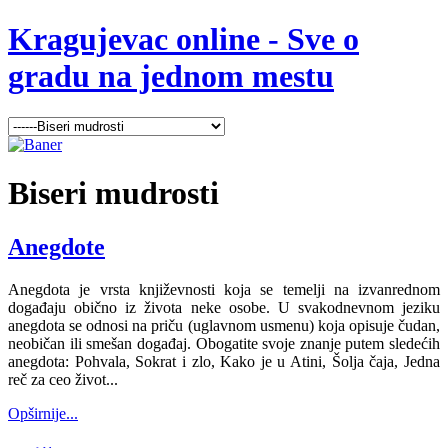
Kragujevac online - Sve o
gradu na jednom mestu
Biseri
mudrosti
Anegdote
Anegdota je vrsta književnosti koja se temelji na izvanrednom
događaju obično iz života neke osobe. U svakodnevnom jeziku
anegdota se odnosi na priču (uglavnom usmenu) koja opisuje čudan,
neobičan ili smešan događaj. Obogatite svoje znanje putem sledećih
anegdota: Pohvala, Sokrat i zlo, Kako je u Atini, Šolja čaja, Jedna
reč za ceo život...
Opširnije...