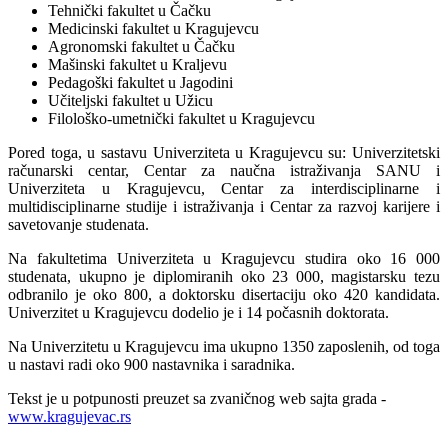
Tehnički fakultet u Čačku
Medicinski fakultet u Kragujevcu
Agronomski fakultet u Čačku
Mašinski fakultet u Kraljevu
Pedagoški fakultet u Jagodini
Učiteljski fakultet u Užicu
Filološko-umetnički fakultet u Kragujevcu
Pored toga, u sastavu Univerziteta u Kragujevcu su: Univerzitetski
računarski centar, Centar za naučna istraživanja SANU i
Univerziteta u Kragujevcu, Centar za interdisciplinarne i
multidisciplinarne studije i istraživanja i Centar za razvoj karijere i
savetovanje studenata.
Na fakultetima Univerziteta u Kragujevcu studira oko 16 000
studenata, ukupno je diplomiranih oko 23 000, magistarsku tezu
odbranilo je oko 800, a doktorsku disertaciju oko 420 kandidata.
Univerzitet u Kragujevcu dodelio je i 14 počasnih doktorata.
Na Univerzitetu u Kragujevcu ima ukupno 1350 zaposlenih, od toga
u nastavi radi oko 900 nastavnika i saradnika.
Tekst je u potpunosti preuzet sa zvaničnog web sajta grada -
www.kragujevac.rs