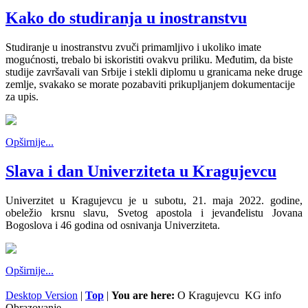
Kako do studiranja u inostranstvu
Studiranje u inostranstvu zvuči primamljivo i ukoliko imate
mogućnosti, trebalo bi iskoristiti ovakvu priliku. Međutim, da biste
studije završavali van Srbije i stekli diplomu u granicama neke druge
zemlje, svakako se morate pozabaviti prikupljanjem dokumentacije
za upis.
Opširnije...
Slava i dan Univerziteta u Kragujevcu
Univerzitet u Kragujevcu je u subotu, 21. maja 2022. godine,
obeležio krsnu slavu, Svetog apostola i jevanđelistu Jovana
Bogoslova i 46 godina od osnivanja Univerziteta.
Opširnije...
Desktop Version
|
Top
|
You are here:
O Kragujevcu
KG info
Obrazovanje