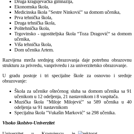
Druga kragujevačka gimnazija,
Ekonomska škola,
Medicinska škola "Sestre Ninković" sa domom učenika,
Prva tehnička škola,
Druga tehnička škola,
Politehnička škola,
Trgovinsko - ugostiteljska škola “Toza Dragović“ sa domom
učenika,
Viša tehnička škola,
Dom učenika Artem.
Razvijena mreža srednjeg obrazovanja daje potrebnu obrazovnu
strukturu za privredu, vanprivredu i za univerzitetsko obrazovanje.
U gradu postoje i tri specijalne škole za osnovno i srednje
obrazovanje:
Škola za učenike oštećenog sluha sa domom učenika sa 91
učenikom u 12 odeljenja, 21 nastavnikom i 8 vaspitača.
Muzička škola "Miloje Milojević" sa 589 učenika u 40
odeljenja sa 91 nastavnikom
Specijalna škola "Vukašin Marković" sa 298 učenika.
Visoko školstvo-Univerzitet
Univerzitet u Kragujevcu je