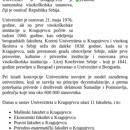
samostalna visokoškolska ustanova,
čiji je osnivač Republika Srbija.
Univerzitet je osnovan 21. maja 1976.
godine, ali su prve visokoškolske
institucije u Kragujevcu počele sa
radom 1960. godine, kao odeljenja
beogradskih fakulteta. Koreni Univerziteta u Kragujevcu i visokog
školstva u Srbiji sežu do daleke 1838. godine, kada su u
Kragujevcu, tada prestonom gradu obnovljene Srbije, nikle prve
prosvetne, kulturne i privredne institucije i osnovana prva
visokoškolska institucija - Licej Kneževine Srbije - koji je 1841.
godine preseljen u Beograd i prerastao u Univerzitet u Beogradu.
Pri izradi koncepcije Univerziteta usvojen je model razuđenog
univerziteta, koji se razvija na principu decentralizacije, a prema
potrebama privrede i društvenih delatnosti Šumadije i Pomoravlja,
područja koje ima oko 600 000 stanovnika.
Danas u sastav Univerziteta u Kragujevcu ulazi 11 fakulteta, i to:
Mašinski fakultet u Kragujevcu
Ekonomski fakultet u Kragujevcu
Pravni fakultet u Kragujevcu
Prirodno-matematički fakultet u Kragujevcu