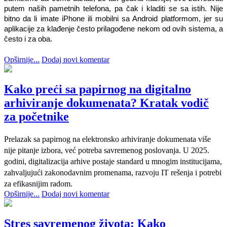
putem naših pametnih telefona, pa čak i kladiti se sa istih. Nije 
bitno da li imate iPhone ili mobilni sa Android platformom, jer su 
aplikacije za klađenje često prilagođene nekom od ovih sistema, a 
često i za oba.
Opširnije...
Dodaj novi komentar
Kako preći sa papirnog na digitalno
arhiviranje dokumenata? Kratak vodič
za početnike
Prelazak sa papirnog na elektronsko arhiviranje dokumenata više
nije pitanje izbora, već potreba savremenog poslovanja. U 2025.
godini, digitalizacija arhive postaje standard u mnogim institucijama,
zahvaljujući zakonodavnim promenama, razvoju IT rešenja i potrebi
za efikasnijim radom.
Opširnije...
Dodaj novi komentar
Stres savremenog života: Kako