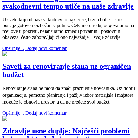
svakodnevni tempo utiče na naše zdravlje
U svetu koji od nas svakodnevno traži više, brže i bolje – stres
postaje gotovo neizbežan saputnik. Čekamo u redu, odgovaramo na
mejlove u pokretu, balansiramo između privatnih i poslovnih
obaveza, često zaboravljajući ono najvažnije – svoje zdravlje.
Opširnije...
Dodaj novi komentar
Saveti za renoviranje stana uz ograničen
budžet
Renoviranje stana ne mora da znači praznjenje novčanika. Uz dobru
organizaciju, pametno planiranje i pažljiv izbor materijala i majstora,
moguće je obnoviti prostor, a da ne pređete svoj budžet.
Opširnije...
Dodaj novi komentar
Zdravlje usne duplje: Najčešći problemi