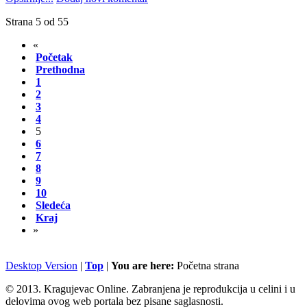
Strana 5 od 55
«
Početak
Prethodna
1
2
3
4
5
6
7
8
9
10
Sledeća
Kraj
»
Desktop Version
|
Top
|
You are here:
Početna strana
© 2013. Kragujevac Online. Zabranjena je reprodukcija u celini i u
delovima ovog web portala bez pisane saglasnosti.