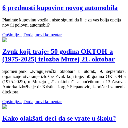
6 prednosti kupovine novog automobila
Planirate kupovinu vozila i niste sigurni da li je za vas bolja opcija
nov ili polovni automobil?
Opširnije...
Dodaj novi komentar
Zvuk koji traje: 50 godina OKTOH-a
(1975-2025) izlozba Muzej 21. oktobar
Spomen-park ,,Kragujevački oktobar'' u utorak, 9. septembra,
organizuje otvaranje izložbe Zvuk koji traje: 50 godina OKTOH-a
(1975-2025), u Muzeju ,,21. oktobar'' sa početkom u 13 časova.
Autorka izložbe je dr Kristina Jorgić Stepanović, istoričar i zamenik
direktora.
Opširnije...
Dodaj novi komentar
Kako olakšati deci da se vrate u školu?