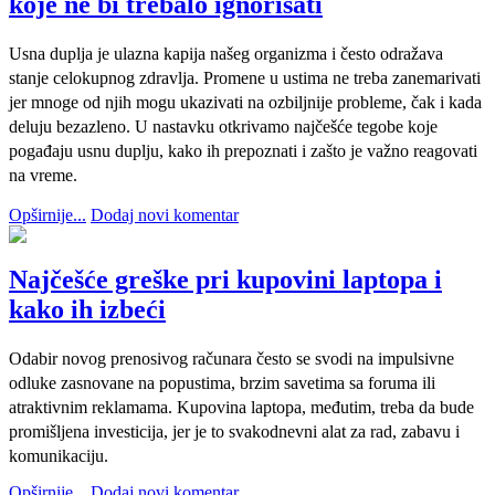
koje ne bi trebalo ignorisati
Usna duplja je ulazna kapija našeg organizma i često odražava
stanje celokupnog zdravlja. Promene u ustima ne treba zanemarivati
jer mnoge od njih mogu ukazivati na ozbiljnije probleme, čak i kada
deluju bezazleno. U nastavku otkrivamo najčešće tegobe koje
pogađaju usnu duplju, kako ih prepoznati i zašto je važno reagovati
na vreme.
Opširnije...
Dodaj novi komentar
Najčešće greške pri kupovini laptopa i
kako ih izbeći
Odabir novog prenosivog računara često se svodi na impulsivne
odluke zasnovane na popustima, brzim savetima sa foruma ili
atraktivnim reklamama. Kupovina laptopa, međutim, treba da bude
promišljena investicija, jer je to svakodnevni alat za rad, zabavu i
komunikaciju.
Opširnije...
Dodaj novi komentar