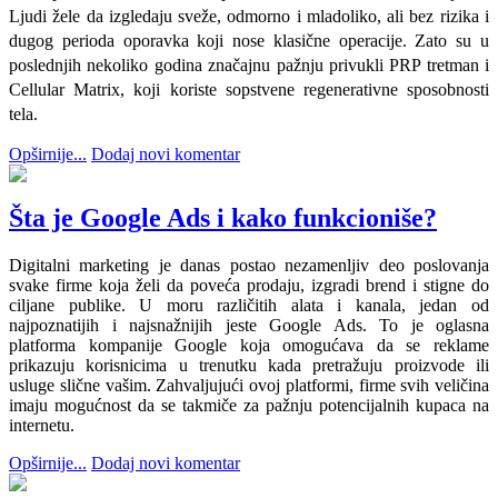
Ljudi žele da izgledaju sveže, odmorno i mladoliko, ali bez rizika i
dugog perioda oporavka koji nose klasične operacije. Zato su u
poslednjih nekoliko godina značajnu pažnju privukli PRP tretman i
Cellular Matrix, koji koriste sopstvene regenerativne sposobnosti
tela.
Opširnije...
Dodaj novi komentar
Šta je Google Ads i kako funkcioniše?
Digitalni marketing je danas postao nezamenljiv deo poslovanja
svake firme koja želi da poveća prodaju, izgradi brend i stigne do
ciljane publike. U moru različitih alata i kanala, jedan od
najpoznatijih i najsnažnijih jeste Google Ads. To je oglasna
platforma kompanije Google koja omogućava da se reklame
prikazuju korisnicima u trenutku kada pretražuju proizvode ili
usluge slične vašim. Zahvaljujući ovoj platformi, firme svih veličina
imaju mogućnost da se takmiče za pažnju potencijalnih kupaca na
internetu.
Opširnije...
Dodaj novi komentar