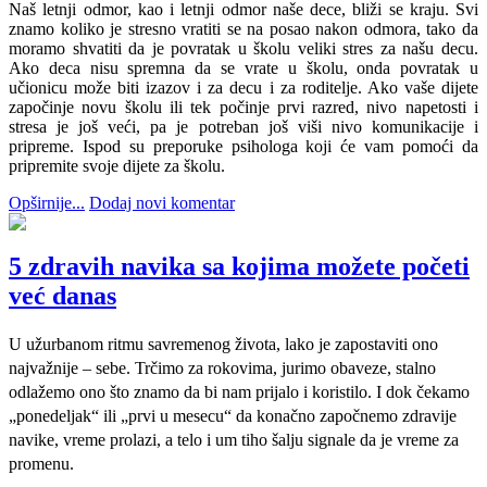
Naš letnji odmor, kao i letnji odmor naše dece, bliži se kraju. Svi
znamo koliko je stresno vratiti se na posao nakon odmora, tako da
moramo shvatiti da je povratak u školu veliki stres za našu decu.
Ako deca nisu spremna da se vrate u školu, onda povratak u
učionicu može biti izazov i za decu i za roditelje. Ako vaše dijete
započinje novu školu ili tek počinje prvi razred, nivo napetosti i
stresa je još veći, pa je potreban još viši nivo komunikacije i
pripreme. Ispod su preporuke psihologa koji će vam pomoći da
pripremite svoje dijete za školu.
Opširnije...
Dodaj novi komentar
5 zdravih navika sa kojima možete početi
već danas
U užurbanom ritmu savremenog života, lako je zapostaviti ono
najvažnije – sebe. Trčimo za rokovima, jurimo obaveze, stalno
odlažemo ono što znamo da bi nam prijalo i koristilo. I dok čekamo
„ponedeljak“ ili „prvi u mesecu“ da konačno započnemo zdravije
navike, vreme prolazi, a telo i um tiho šalju signale da je vreme za
promenu.