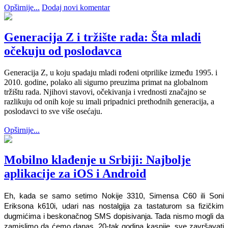
Opširnije...
Dodaj novi komentar
Generacija Z i tržište rada: Šta mladi
očekuju od poslodavca
Generacija Z, u koju spadaju mladi rođeni otprilike između 1995. i
2010. godine, polako ali sigurno preuzima primat na globalnom
tržištu rada. Njihovi stavovi, očekivanja i vrednosti značajno se
razlikuju od onih koje su imali pripadnici prethodnih generacija, a
poslodavci to sve više osećaju.
Opširnije...
Mobilno klađenje u Srbiji: Najbolje
aplikacije za iOS i Android
Eh, kada se samo setimo Nokije 3310, Simensa C60 ili Soni 
Eriksona k610i, udari nas nostalgija za tastaturom sa fizičkim 
dugmićima i beskonačnog SMS dopisivanja. Tada nismo mogli da 
zamislimo da ćemo danas, 20-tak godina kasnije, sve završavati 