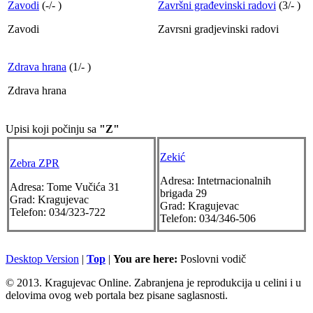
Zavodi
(
-
/
-
)
Završni građevinski radovi
(
3
/
-
)
Zavodi
Zavrsni gradjevinski radovi
Zdrava hrana
(
1
/
-
)
Zdrava hrana
Upisi koji počinju sa
"Z"
Zekić
Zebra ZPR
Adresa:
Intetrnacionalnih
Adresa:
Tome Vučića 31
brigada 29
Grad:
Kragujevac
Grad:
Kragujevac
Telefon:
034/323-722
Telefon:
034/346-506
Desktop Version
|
Top
|
You are here:
Poslovni vodič
© 2013. Kragujevac Online. Zabranjena je reprodukcija u celini i u
delovima ovog web portala bez pisane saglasnosti.