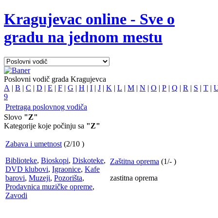
Kragujevac online - Sve o
gradu na jednom mestu
Poslovni vodič grada Kragujevca
A
|
B
|
C
|
D
|
E
|
F
|
G
|
H
|
I
|
J
|
K
|
L
|
M
|
N
|
O
|
P
|
Q
|
R
|
S
|
T
|
9
Pretraga poslovnog vodiča
Slovo
"Z"
Kategorije koje počinju sa
"Z"
Zabava i umetnost
(
2
/
10
)
Biblioteke
,
Bioskopi
,
Diskoteke
,
Zaštitna oprema
(
1
/
-
)
DVD klubovi
,
Igraonice
,
Kafe
barovi
,
Muzeji
,
Pozorišta
,
zastitna oprema
Prodavnica muzičke opreme
,
Zavodi