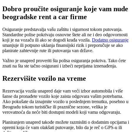
Dobro proučite osiguranje koje vam nude
beogradske rent a car firme
Osiguranje predstavalja vašu zaštitu i sigurnost tokom putovanja.
Standardne polise pokrivaju osnovne štete ali ne i deo odgovornosti
koji je na vozaču ili ako se dogodi krađa vozila.
Dodatno osiguranje
smanjuje ili potpuno uklanja finansijski rizik i preporučuje se ako
planirate zahtevnije rute ili putovanja van države.
Važno je unapred proveriti šta polisa osiguranja pokriva. Tako ćete
znati na šta ste tačno osigurani i izbeći neprijatna iznenađenja.
Rezervišite vozilo na vreme
Rezervacija vozila unapred daje vam veći izbor automobila i više
šanse da pronađete vozilo koje zaista odgovara vašim potrebama.
Ako pokušate da iznajmite vozilo u poslednjem trenutku, posebno u
Beogradu tokom turističke ili praznične sezone, velika je
verovatnoća da neće biti dostupni modeli koji vama odgovaraju.
Planiranjem unapred takođe možete razmisliti o dodatnim opcijama i
opremi koja će vam olakšati putovanje, bilo da je reč o GPS-u ili