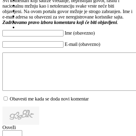
Svi komentari koji sadrže vređanje, nepristojan govor, rasnu i
nacionalnu mržnju kao i netoleranciju svake vrste neće biti
objavljeni. Na ovom portalu govor mržnje je strogo zabranjen. Ime i
e-mail adresa su obavezni za sve neregistrovane korisnike sajta.
Zadržavamo pravo izbora komentara koji će biti objavljeni
.
Ime (obavezno)
E-mail (obavezno)
Obavesti me kada se doda novi komentar
Osveži