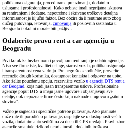
politikama osiguranja, procedurama preuzimanja, dodatnim
uslugama i profesionalnosti. Kako nebiste imali neprijatna iskustva
sa rentiranjem i dodatne, nepotrebne i skrivene troškove detaljna
informisanost je ključni faktor. Bez obzira da li rentirate auto zbog
dužeg putovanja, letovanja,
zimovanja
ili poslovnih sastanaka u
Beogradu i okolini morate biti pažljivi.
Odaberite pravu rent a car agenciju u
Beogradu
Prvi korak ka bezbednom i povoljnom rentiranju je odabir agencije.
Nisu sve firme iste, kvalitet usluge, starost vozila, politika osiguranja
i transparentnost cena variraju. Pre nego što se odlučite, proverite
recenzije drugih korisnika, dostupnost kontakta i odgovor na upite.
Ako želite pouzdanu opciju, rezervišite vozilo
u agenciji DTS rent a
car Beograd
, koja nudi jasan transparentne uslove. Profesionalne
agencije poput DTS-a imaju jasne ugovore i objašnjavaju sve
detalje, dok nepoznate firme često kriju naknade u ugovoru „sitnim
slovima“.
Važno je sagledati i specifične potrebe putovanja. Ako planirate
duže rute ili porodično putovanje, raspitajte se o dostupnosti većih
vozila, dodatnim auto sedištima za decu ili GPS uređaju. Pravi izbor
agencije smanjuje rizik od neprijatnosti i dodatnih troškova.