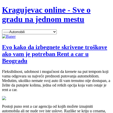
Kragujevac online - Sve o
gradu na jednom mestu
Evo kako da izbegnete skrivene troškove
ako vam je potreban Rent a car u
Beogradu
Fleksibilnost, udobnost i mogućnost da krenete na put tempom koji
vama odgovara su najveće prednosti putovanja automobilom.
Međutim, ukoliko nemate svoj auto ili vam trenutno nije dostupan, a
želite da putujete kolima, jedna od retkih opcija koja vam ostaje je
rent a car.
Postoji puno rent a car agencija od kojih možete iznajmiti
automobila ali ne nude sve iste uslove. Razlike se kriju u cenama,