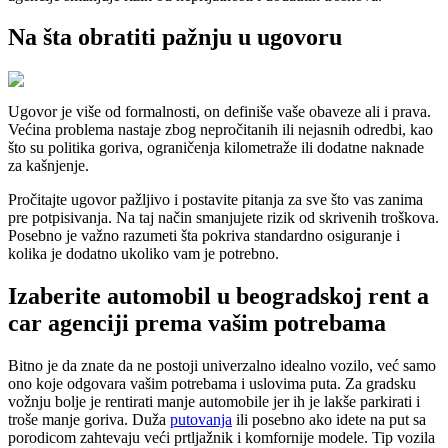
Na šta obratiti pažnju u ugovoru
Ugovor je više od formalnosti, on definiše vaše obaveze ali i prava.
Većina problema nastaje zbog nepročitanih ili nejasnih odredbi, kao
što su politika goriva, ograničenja kilometraže ili dodatne naknade
za kašnjenje.
Pročitajte ugovor pažljivo i postavite pitanja za sve što vas zanima
pre potpisivanja. Na taj način smanjujete rizik od skrivenih troškova.
Posebno je važno razumeti šta pokriva standardno osiguranje i
kolika je dodatno ukoliko vam je potrebno.
Izaberite automobil u beogradskoj rent a
car agenciji prema vašim potrebama
Bitno je da znate da ne postoji univerzalno idealno vozilo, već samo
ono koje odgovara vašim potrebama i uslovima puta. Za gradsku
vožnju bolje je rentirati manje automobile jer ih je lakše parkirati i
troše manje goriva. Duža
putovanja
ili posebno ako idete na put sa
porodicom zahtevaju veći prtljažnik i komfornije modele. Tip vozila