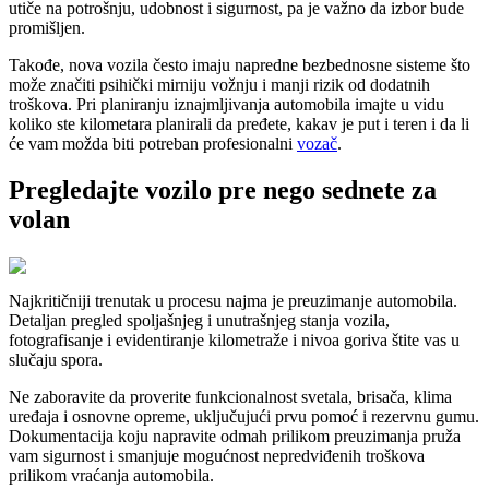
utiče na potrošnju, udobnost i sigurnost, pa je važno da izbor bude
promišljen.
Takođe, nova vozila često imaju napredne bezbednosne sisteme što
može značiti psihički mirniju vožnju i manji rizik od dodatnih
troškova. Pri planiranju iznajmljivanja automobila imajte u vidu
koliko ste kilometara planirali da pređete, kakav je put i teren i da li
će vam možda biti potreban profesionalni
vozač
.
Pregledajte vozilo pre nego sednete za
volan
Najkritičniji trenutak u procesu najma je preuzimanje automobila.
Detaljan pregled spoljašnjeg i unutrašnjeg stanja vozila,
fotografisanje i evidentiranje kilometraže i nivoa goriva štite vas u
slučaju spora.
Ne zaboravite da proverite funkcionalnost svetala, brisača, klima
uređaja i osnovne opreme, uključujući prvu pomoć i rezervnu gumu.
Dokumentacija koju napravite odmah prilikom preuzimanja pruža
vam sigurnost i smanjuje mogućnost nepredviđenih troškova
prilikom vraćanja automobila.