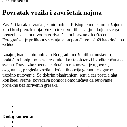
dečijem sedištu.
Povratak vozila i završetak najma
Završni korak je vraćanje automobila. Pristupite mu istom pažnjom
kao i kod preuzimanja. Vozilo treba vratiti u stanju u kojem ste ga
preuzeli, sa istim nivoom goriva, čistim i bez novih oštećenja.
Fotografisanje prilikom vraćanja je preporučljivo i služi kao dodatna
zaštita.
Iznajmljivanje automobila u Beogradu može biti jednostavno,
praktično i potpuno bez stresa ukoliko ste obazrivi i vodite računa o
svemu. Pravi izbor agencije, detaljno razumevanje ugovora,
osiguranja, pregleda vozila i dodatnih opcija garantuje sigurno i
ugodno putovanje. Sa dobrim planiranjem, rent a car postaje alat
koji štedi vreme, povećava komfor i omogućava da putovanje
protekne bez skrivenih grešaka.
Dodaj komentar