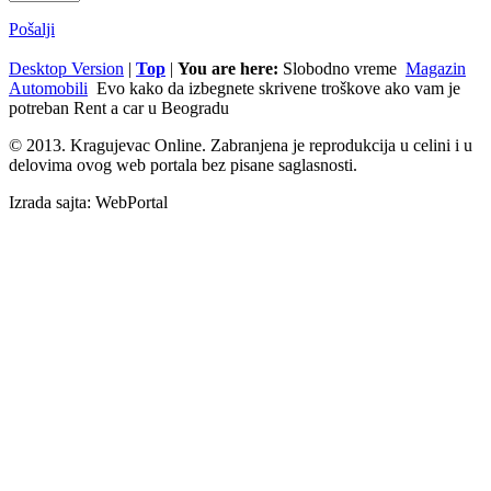
Pošalji
Desktop Version
|
Top
|
You are here:
Slobodno vreme
Magazin
Automobili
Evo kako da izbegnete skrivene troškove ako vam je
potreban Rent a car u Beogradu
© 2013. Kragujevac Online. Zabranjena je reprodukcija u celini i u
delovima ovog web portala bez pisane saglasnosti.
Izrada sajta: WebPortal