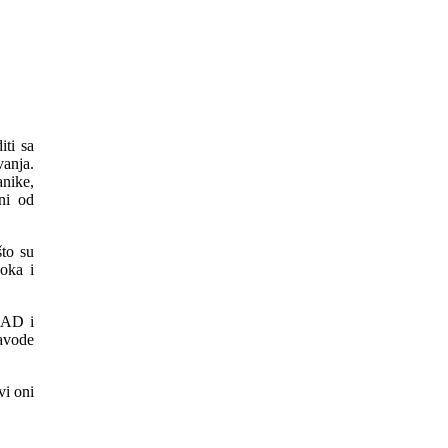
iti sa
anja.
anike,
ni od
što su
ooka i
 SAD i
navode
vi oni