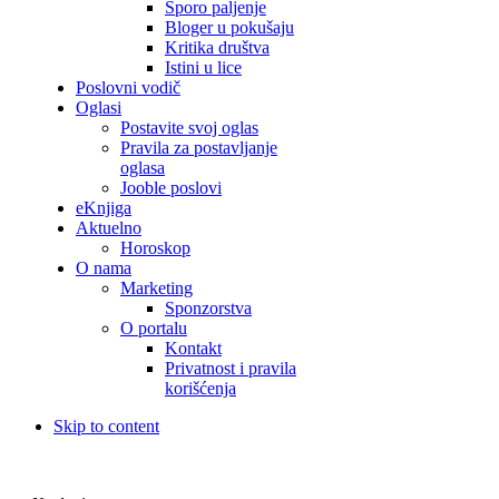
Sporo paljenje
Bloger u pokušaju
Kritika društva
Istini u lice
Poslovni vodič
Oglasi
Postavite svoj oglas
Pravila za postavljanje
oglasa
Jooble poslovi
eKnjiga
Aktuelno
Horoskop
O nama
Marketing
Sponzorstva
O portalu
Kontakt
Privatnost i pravila
korišćenja
Skip to content