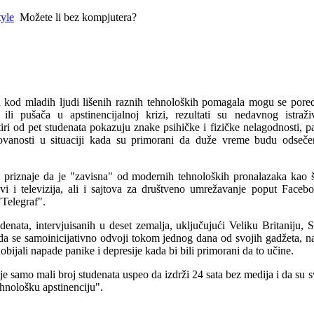
tyle
Možete li bez kompjutera?
u kod mladih ljudi lišenih raznih tehnoloških pomagala mogu se pored
i pušača u apstinencijalnoj krizi, rezultati su nedavnog istraživ
tiri od pet studenata pokazuju znake psihičke i fizičke nelagodnosti, p
lovanosti u situaciji kada su primorani da duže vreme budu odseče
u priznaje da je "zavisna" od modernih tehnoloških pronalazaka kao 
ovi i televizija, ali i sajtova za društveno umrežavanje poput Faceb
"Telegraf".
enata, intervjuisanih u deset zemalja, uključujući Veliku Britaniju,
da se samoinicijativno odvoji tokom jednog dana od svojih gadžeta, 
bijali napade panike i depresije kada bi bili primorani da to učine.
 samo mali broj studenata uspeo da izdrži 24 sata bez medija i da su s
ehnološku apstinenciju".