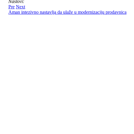
Naslovi:
Pre
Next
Aman intezivno nastavlja da ulaže u modernizaciju prodavnica