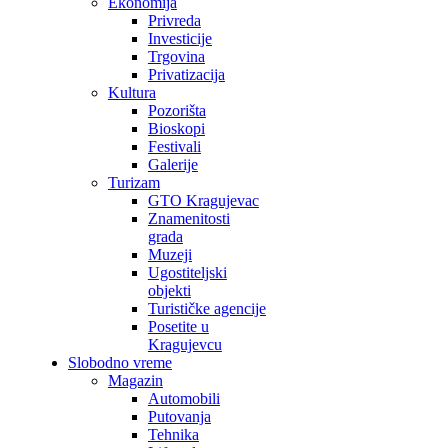
Ekonomija
Privreda
Investicije
Trgovina
Privatizacija
Kultura
Pozorišta
Bioskopi
Festivali
Galerije
Turizam
GTO Kragujevac
Znamenitosti
grada
Muzeji
Ugostiteljski
objekti
Turističke agencije
Posetite u
Kragujevcu
Slobodno vreme
Magazin
Automobili
Putovanja
Tehnika