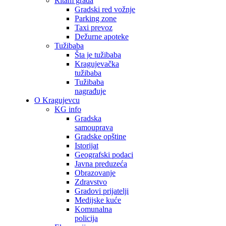
Ritam grada
Gradski red vožnje
Parking zone
Taxi prevoz
Dežurne apoteke
Tužibaba
Šta je tužibaba
Kragujevačka
tužibaba
Tužibaba
nagrađuje
O Kragujevcu
KG info
Gradska
samouprava
Gradske opštine
Istorijat
Geografski podaci
Javna preduzeća
Obrazovanje
Zdravstvo
Gradovi prijatelji
Medijske kuće
Komunalna
policija