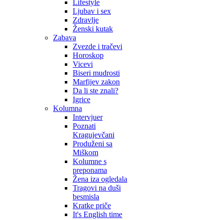
Lifestyle
Ljubav i sex
Zdravlje
Ženski kutak
Zabava
Zvezde i tračevi
Horoskop
Vicevi
Biseri mudrosti
Marfijev zakon
Da li ste znali?
Igrice
Kolumna
Intervjuer
Poznati
Kragujevčani
Produženi sa
Miškom
Kolumne s
preponama
Žena iza ogledala
Tragovi na duši
besmisla
Kratke priče
It's English time