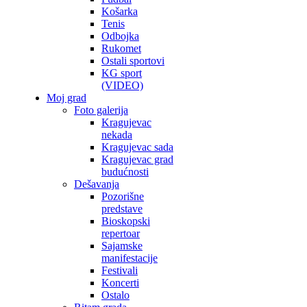
Košarka
Tenis
Odbojka
Rukomet
Ostali sportovi
KG sport
(VIDEO)
Moj grad
Foto galerija
Kragujevac
nekada
Kragujevac sada
Kragujevac grad
budućnosti
Dešavanja
Pozorišne
predstave
Bioskopski
repertoar
Sajamske
manifestacije
Festivali
Koncerti
Ostalo