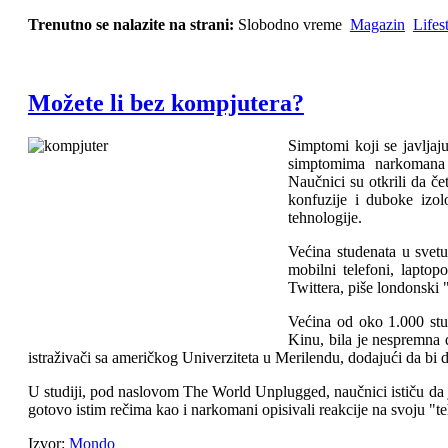
Trenutno se nalazite na strani:
Slobodno vreme
Magazin
Lifes
Možete li bez kompjutera?
Simptomi koji se javljaj
simptomima narkomana il
Naučnici su otkrili da če
konfuzije i duboke izo
tehnologije.
Većina studenata u svet
mobilni telefoni, laptop
Twittera, piše londonski 
Većina od oko 1.000 stud
Kinu, bila je nespremna 
istraživači sa američkog Univerziteta u Merilendu, dodajući da bi do
U studiji, pod naslovom The World Unplugged, naučnici ističu da je
gotovo istim rečima kao i narkomani opisivali reakcije na svoju "t
Izvor:
Mondo