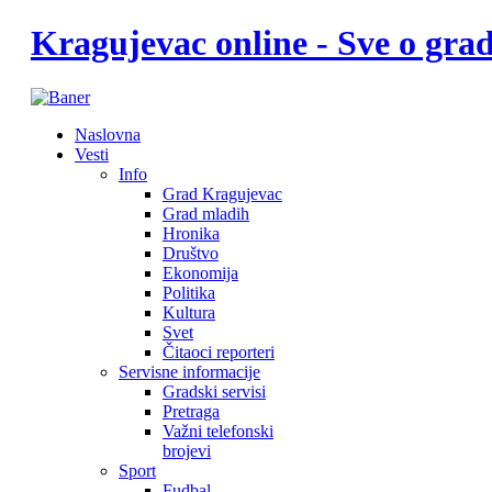
Kragujevac online - Sve o gr
Naslovna
Vesti
Info
Grad Kragujevac
Grad mladih
Hronika
Društvo
Ekonomija
Politika
Kultura
Svet
Čitaoci reporteri
Servisne informacije
Gradski servisi
Pretraga
Važni telefonski
brojevi
Sport
Fudbal