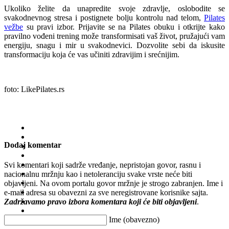
Ukoliko želite da unapredite svoje zdravlje, oslobodite se
svakodnevnog stresa i postignete bolju kontrolu nad telom,
Pilates
vežbe
su pravi izbor. Prijavite se na Pilates obuku i otkrijte kako
pravilno vođeni trening može transformisati vaš život, pružajući vam
energiju, snagu i mir u svakodnevici. Dozvolite sebi da iskusite
transformaciju koja će vas učiniti zdravijim i srećnijim.
foto: LikePilates.rs
Dodaj komentar
Svi komentari koji sadrže vređanje, nepristojan govor, rasnu i
nacionalnu mržnju kao i netoleranciju svake vrste neće biti
objavljeni. Na ovom portalu govor mržnje je strogo zabranjen. Ime i
e-mail adresa su obavezni za sve neregistrovane korisnike sajta.
Zadržavamo pravo izbora komentara koji će biti objavljeni
.
Ime (obavezno)