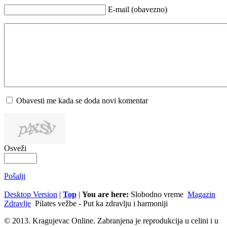
E-mail (obavezno)
Obavesti me kada se doda novi komentar
Osveži
Pošalji
Desktop Version
|
Top
|
You are here:
Slobodno vreme
Magazin
Zdravlje
Pilates vežbe - Put ka zdravlju i harmoniji
© 2013. Kragujevac Online. Zabranjena je reprodukcija u celini i u