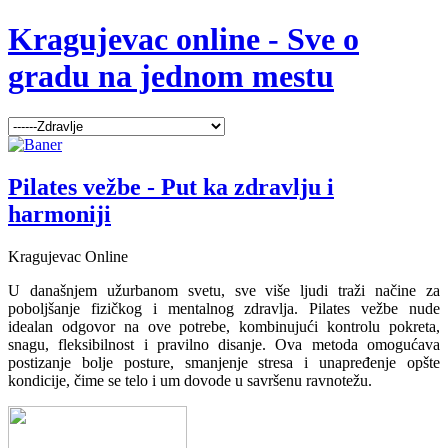
Kragujevac online - Sve o
gradu na jednom mestu
Pilates vežbe - Put ka zdravlju i
harmoniji
Kragujevac Online
U današnjem užurbanom svetu, sve više ljudi traži načine za
poboljšanje fizičkog i mentalnog zdravlja. Pilates vežbe nude
idealan odgovor na ove potrebe, kombinujući kontrolu pokreta,
snagu, fleksibilnost i pravilno disanje. Ova metoda omogućava
postizanje bolje posture, smanjenje stresa i unapređenje opšte
kondicije, čime se telo i um dovode u savršenu ravnotežu.