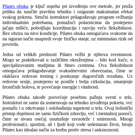
Pilates obuka
je ključ uspeha pri izvođenju ove metode, jer pruža
priliku da naučite pravilnu tehniku i osigurate maksimalan efekat
svakog pokreta. Stručni instruktori prilagođavaju program vežbanja
individualnim potrebama, pomažući polaznicima da postepeno
jačaju mišiće, poboljšaju koordinaciju i razviju veću fleksibilnost.
Bez obzira na nivo kondicije, Pilates obuka omogućava svakome da
na siguran način unapredi svoje fizičko stanje, uz minimalan rizik od
povreda.
Jedna od velikih prednosti Pilates vežbi je njihova svestranost.
Mogu se praktikovati u različitim okruženjima – bilo kod kuće, u
specijalizovanim studijima ili fitnes centrima. Ova fleksibilnost
omogućava prilagođavanje svakodnevnim obavezama, čime se
olakšava redovan trening i postizanje dugoročnih rezultata. Uz
redovne sesije, postepeno se postiže i bolja cirkulacija, smanjenje
hroničnih bolova, te povećanje energije i vitalnosti.
Pilates obuka takođe posvećuje posebnu pažnju svesti o telu.
Instruktori ne samo da usmeravaju na tehniku izvođenja pokreta, već
pomažu i u otkrivanju i oslobađanju napetosti u telu. Ovaj holistički
pristup doprinosi ne samo fizičkom zdravlju, već i mentalnoj jasnoći,
čime se stvara osećaj unutrašnje ravnoteže i smirenosti. Mnogi
profesionalci, sportisti, ali i ljudi koji vode sedentaran život, biraju
Pilates kao idealan način za borbu protiv stresa i anksioznosti.