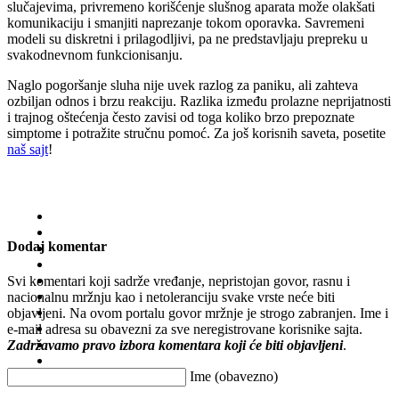
slučajevima, privremeno korišćenje slušnog aparata može olakšati
komunikaciju i smanjiti naprezanje tokom oporavka. Savremeni
modeli su diskretni i prilagodljivi, pa ne predstavljaju prepreku u
svakodnevnom funkcionisanju.
Naglo pogoršanje sluha nije uvek razlog za paniku, ali zahteva
ozbiljan odnos i brzu reakciju. Razlika između prolazne neprijatnosti
i trajnog oštećenja često zavisi od toga koliko brzo prepoznate
simptome i potražite stručnu pomoć. Za još korisnih saveta, posetite
naš sajt
!
Dodaj komentar
Svi komentari koji sadrže vređanje, nepristojan govor, rasnu i
nacionalnu mržnju kao i netoleranciju svake vrste neće biti
objavljeni. Na ovom portalu govor mržnje je strogo zabranjen. Ime i
e-mail adresa su obavezni za sve neregistrovane korisnike sajta.
Zadržavamo pravo izbora komentara koji će biti objavljeni
.
Ime (obavezno)