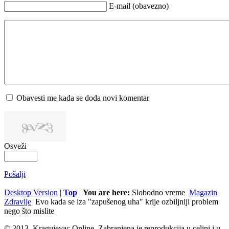
E-mail (obavezno)
Obavesti me kada se doda novi komentar
Osveži
Pošalji
Desktop Version
|
Top
|
You are here:
Slobodno vreme
Magazin
Zdravlje
Evo kada se iza "zapušenog uha" krije ozbiljniji problem
nego što mislite
© 2013. Kragujevac Online. Zabranjena je reprodukcija u celini i u