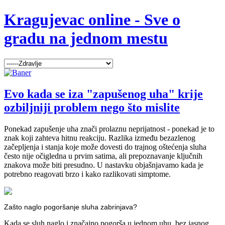
Kragujevac online - Sve o
gradu na jednom mestu
Evo kada se iza "zapušenog uha" krije
ozbiljniji problem nego što mislite
Ponekad zapušenje uha znači prolaznu neprijatnost - ponekad je to
znak koji zahteva hitnu reakciju. Razlika između bezazlenog
začepljenja i stanja koje može dovesti do trajnog oštećenja sluha
često nije očigledna u prvim satima, ali prepoznavanje ključnih
znakova može biti presudno. U nastavku objašnjavamo kada je
potrebno reagovati brzo i kako razlikovati simptome.
Zašto naglo pogoršanje sluha zabrinjava?
Kada se sluh naglo i značajno pogorša u jednom uhu, bez jasnog