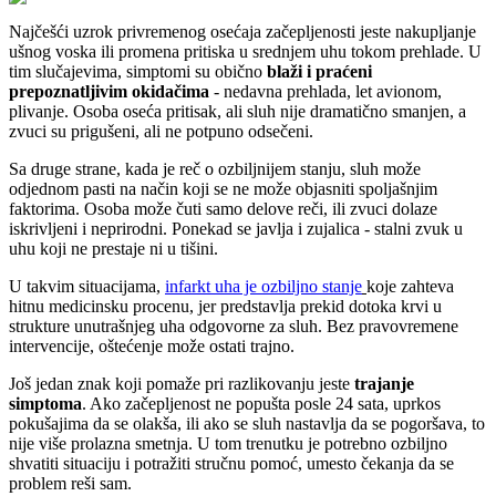
Najčešći uzrok privremenog osećaja začepljenosti jeste nakupljanje
ušnog voska ili promena pritiska u srednjem uhu tokom prehlade. U
tim slučajevima, simptomi su obično
blaži i praćeni
prepoznatljivim okidačima
- nedavna prehlada, let avionom,
plivanje. Osoba oseća pritisak, ali sluh nije dramatično smanjen, a
zvuci su prigušeni, ali ne potpuno odsečeni.
Sa druge strane, kada je reč o ozbiljnijem stanju, sluh može
odjednom pasti na način koji se ne može objasniti spoljašnjim
faktorima. Osoba može čuti samo delove reči, ili zvuci dolaze
iskrivljeni i neprirodni. Ponekad se javlja i zujalica - stalni zvuk u
uhu koji ne prestaje ni u tišini.
U takvim situacijama,
infarkt uha je ozbiljno stanje
koje zahteva
hitnu medicinsku procenu, jer predstavlja prekid dotoka krvi u
strukture unutrašnjeg uha odgovorne za sluh. Bez pravovremene
intervencije, oštećenje može ostati trajno.
Još jedan znak koji pomaže pri razlikovanju jeste
trajanje
simptoma
. Ako začepljenost ne popušta posle 24 sata, uprkos
pokušajima da se olakša, ili ako se sluh nastavlja da se pogoršava, to
nije više prolazna smetnja. U tom trenutku je potrebno ozbiljno
shvatiti situaciju i potražiti stručnu pomoć, umesto čekanja da se
problem reši sam.