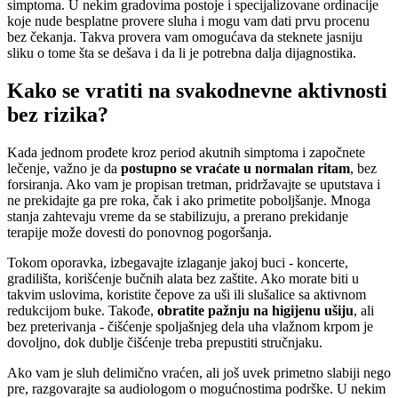
simptoma. U nekim gradovima postoje i specijalizovane ordinacije
koje nude besplatne provere sluha i mogu vam dati prvu procenu
bez čekanja. Takva provera vam omogućava da steknete jasniju
sliku o tome šta se dešava i da li je potrebna dalja dijagnostika.
Kako se vratiti na svakodnevne aktivnosti
bez rizika?
Kada jednom prođete kroz period akutnih simptoma i započnete
lečenje, važno je da
postupno se vraćate u normalan ritam
, bez
forsiranja. Ako vam je propisan tretman, pridržavajte se uputstava i
ne prekidajte ga pre roka, čak i ako primetite poboljšanje. Mnoga
stanja zahtevaju vreme da se stabilizuju, a prerano prekidanje
terapije može dovesti do ponovnog pogoršanja.
Tokom oporavka, izbegavajte izlaganje jakoj buci - koncerte,
gradilišta, korišćenje bučnih alata bez zaštite. Ako morate biti u
takvim uslovima, koristite čepove za uši ili slušalice sa aktivnom
redukcijom buke. Takođe,
obratite pažnju na higijenu ušiju
, ali
bez preterivanja - čišćenje spoljašnjeg dela uha vlažnom krpom je
dovoljno, dok dublje čišćenje treba prepustiti stručnjaku.
Ako vam je sluh delimično vraćen, ali još uvek primetno slabiji nego
pre, razgovarajte sa audiologom o mogućnostima podrške. U nekim