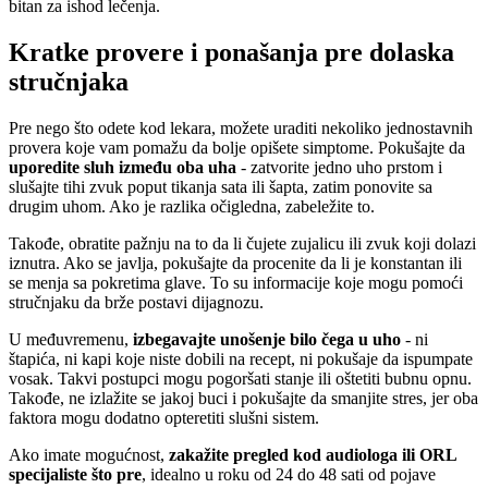
bitan za ishod lečenja.
Kratke provere i ponašanja pre dolaska
stručnjaka
Pre nego što odete kod lekara, možete uraditi nekoliko jednostavnih
provera koje vam pomažu da bolje opišete simptome. Pokušajte da
uporedite sluh između oba uha
- zatvorite jedno uho prstom i
slušajte tihi zvuk poput tikanja sata ili šapta, zatim ponovite sa
drugim uhom. Ako je razlika očigledna, zabeležite to.
Takođe, obratite pažnju na to da li čujete zujalicu ili zvuk koji dolazi
iznutra. Ako se javlja, pokušajte da procenite da li je konstantan ili
se menja sa pokretima glave. To su informacije koje mogu pomoći
stručnjaku da brže postavi dijagnozu.
U međuvremenu,
izbegavajte unošenje bilo čega u uho
- ni
štapića, ni kapi koje niste dobili na recept, ni pokušaje da ispumpate
vosak. Takvi postupci mogu pogoršati stanje ili oštetiti bubnu opnu.
Takođe, ne izlažite se jakoj buci i pokušajte da smanjite stres, jer oba
faktora mogu dodatno opteretiti slušni sistem.
Ako imate mogućnost,
zakažite pregled kod audiologa ili ORL
specijaliste što pre
, idealno u roku od 24 do 48 sati od pojave