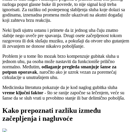
razloga poput glasne buke ili povrede, to nije signal koji treba
ignorisati. Za razliku od postepenog slabljenja sluha koje dolazi sa
godinama, iznenadna promena može ukazivati na akutni događaj
koji zahteva brzu reakciju.
Neki ljudi ujutru ustanu i primete da iz jednog uha čuju znatno
slabije nego uveče pre spavanja. Drugi osete začepljenost tokom
razgovora ili dok slušaju muziku, a pokušaji da otvore uho gutanjem
ili zevanjem ne donose nikakvo poboljšanje.
Problem je u tome što mozak brzo kompenzuje gubitak sluha u
jednom uhu, pa osoba može nastaviti da funkcioniše prilično
normalno. Međutim,
odlaganje pregleda smanjuje šanse za
potpun oporavak
, naročito ako je uzrok vezan za poremećaj
cirkulacije u unutrašnjem uhu.
Medicinska literatura pokazuje da je kod naglog gubitka sluha
vreme ključni faktor
- što se ranije započne sa lečenjem, veće su
šanse da se sluh vrati u prvobitno stanje ili bar delimično poboljša.
Kako prepoznati razliku između
začepljenja i nagluvoće