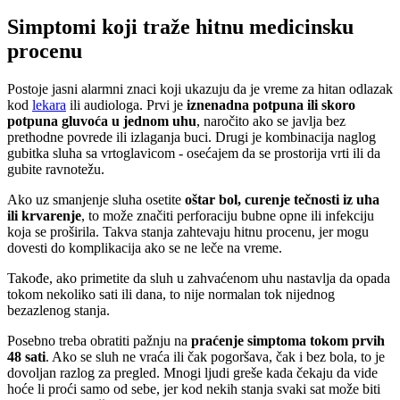
Simptomi koji traže hitnu medicinsku
procenu
Postoje jasni alarmni znaci koji ukazuju da je vreme za hitan odlazak
kod
lekara
ili audiologa. Prvi je
iznenadna potpuna ili skoro
potpuna gluvoća u jednom uhu
, naročito ako se javlja bez
prethodne povrede ili izlaganja buci. Drugi je kombinacija naglog
gubitka sluha sa vrtoglavicom - osećajem da se prostorija vrti ili da
gubite ravnotežu.
Ako uz smanjenje sluha osetite
oštar bol, curenje tečnosti iz uha
ili krvarenje
, to može značiti perforaciju bubne opne ili infekciju
koja se proširila. Takva stanja zahtevaju hitnu procenu, jer mogu
dovesti do komplikacija ako se ne leče na vreme.
Takođe, ako primetite da sluh u zahvaćenom uhu nastavlja da opada
tokom nekoliko sati ili dana, to nije normalan tok nijednog
bezazlenog stanja.
Posebno treba obratiti pažnju na
praćenje simptoma tokom prvih
48 sati
. Ako se sluh ne vraća ili čak pogoršava, čak i bez bola, to je
dovoljan razlog za pregled. Mnogi ljudi greše kada čekaju da vide
hoće li proći samo od sebe, jer kod nekih stanja svaki sat može biti