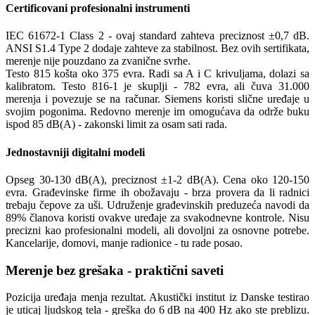
Certificovani profesionalni instrumenti
IEC 61672-1 Class 2 - ovaj standard zahteva preciznost ±0,7 dB.
ANSI S1.4 Type 2 dodaje zahteve za stabilnost. Bez ovih sertifikata,
merenje nije pouzdano za zvanične svrhe.
Testo 815 košta oko 375 evra. Radi sa A i C krivuljama, dolazi sa
kalibratom. Testo 816-1 je skuplji - 782 evra, ali čuva 31.000
merenja i povezuje se na računar. Siemens koristi slične uređaje u
svojim pogonima. Redovno merenje im omogućava da održe buku
ispod 85 dB(A) - zakonski limit za osam sati rada.
Jednostavniji digitalni modeli
Opseg 30-130 dB(A), preciznost ±1-2 dB(A). Cena oko 120-150
evra. Građevinske firme ih obožavaju - brza provera da li radnici
trebaju čepove za uši. Udruženje građevinskih preduzeća navodi da
89% članova koristi ovakve uređaje za svakodnevne kontrole. Nisu
precizni kao profesionalni modeli, ali dovoljni za osnovne potrebe.
Kancelarije, domovi, manje radionice - tu rade posao.
Merenje bez grešaka - praktični saveti
Pozicija uređaja menja rezultat. Akustički institut iz Danske testirao
je uticaj ljudskog tela - greška do 6 dB na 400 Hz ako ste preblizu.