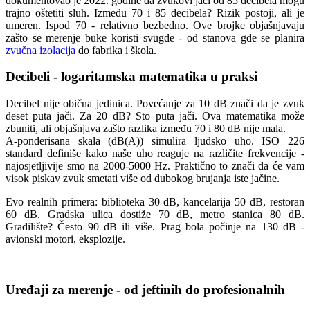
dokumentovao je 2022. godine da zvukovi jači od 85 decibela mogu
trajno oštetiti sluh. Između 70 i 85 decibela? Rizik postoji, ali je
umeren. Ispod 70 - relativno bezbedno. Ove brojke objašnjavaju
zašto se merenje buke koristi svugde - od stanova gde se planira
zvučna izolacija
do fabrika i škola.
Decibeli - logaritamska matematika u praksi
Decibel nije obična jedinica. Povećanje za 10 dB znači da je zvuk
deset puta jači. Za 20 dB? Sto puta jači. Ova matematika može
zbuniti, ali objašnjava zašto razlika između 70 i 80 dB nije mala.
A-ponderisana skala (dB(A)) simulira ljudsko uho. ISO 226
standard definiše kako naše uho reaguje na različite frekvencije -
najosjetljivije smo na 2000-5000 Hz. Praktično to znači da će vam
visok piskav zvuk smetati više od dubokog brujanja iste jačine.
Evo realnih primera: biblioteka 30 dB, kancelarija 50 dB, restoran
60 dB. Gradska ulica dostiže 70 dB, metro stanica 80 dB.
Gradilište? Često 90 dB ili više. Prag bola počinje na 130 dB -
avionski motori, eksplozije.
Uređaji za merenje - od jeftinih do profesionalnih