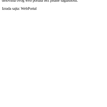
delovima ovog web portala bez pisane saglasnosti.
Izrada sajta: WebPortal