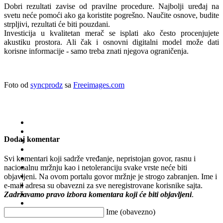
Dobri rezultati zavise od pravilne procedure. Najbolji uređaj na
svetu neće pomoći ako ga koristite pogrešno. Naučite osnove, budite
strpljivi, rezultati će biti pouzdani.
Investicija u kvalitetan merač se isplati ako često procenjujete
akustiku prostora. Ali čak i osnovni digitalni model može dati
korisne informacije - samo treba znati njegova ograničenja.
Foto od
syncprodz
sa
Freeimages.com
Dodaj komentar
Svi komentari koji sadrže vređanje, nepristojan govor, rasnu i
nacionalnu mržnju kao i netoleranciju svake vrste neće biti
objavljeni. Na ovom portalu govor mržnje je strogo zabranjen. Ime i
e-mail adresa su obavezni za sve neregistrovane korisnike sajta.
Zadržavamo pravo izbora komentara koji će biti objavljeni
.
Ime (obavezno)