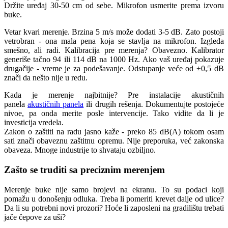
Držite uređaj 30-50 cm od sebe. Mikrofon usmerite prema izvoru
buke.
Vetar kvari merenje. Brzina 5 m/s može dodati 3-5 dB. Zato postoji
vetrobran - ona mala pena koja se stavlja na mikrofon. Izgleda
smešno, ali radi. Kalibracija pre merenja? Obavezno. Kalibrator
generiše tačno 94 ili 114 dB na 1000 Hz. Ako vaš uređaj pokazuje
drugačije - vreme je za podešavanje. Odstupanje veće od ±0,5 dB
znači da nešto nije u redu.
Kada je merenje najbitnije? Pre instalacije akustičnih
panela
akustičnih panela
ili drugih rešenja. Dokumentujte postojeće
nivoe, pa onda merite posle intervencije. Tako vidite da li je
investicija vredela.
Zakon o zaštiti na radu jasno kaže - preko 85 dB(A) tokom osam
sati znači obaveznu zaštitnu opremu. Nije preporuka, već zakonska
obaveza. Mnoge industrije to shvataju ozbiljno.
Zašto se truditi sa preciznim merenjem
Merenje buke nije samo brojevi na ekranu. To su podaci koji
pomažu u donošenju odluka. Treba li pomeriti krevet dalje od ulice?
Da li su potrebni novi prozori? Hoće li zaposleni na gradilištu trebati
jače čepove za uši?