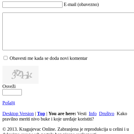
E-mail (obavezno)
Obavesti me kada se doda novi komentar
Osveži
Pošalji
Desktop Version
|
Top
|
You are here:
Vesti
Info
Društvo
Kako
pravilno meriti nivo buke i koje uređaje koristiti?
© 2013. Kragujevac Online. Zabranjena je reprodukcija u celini i u