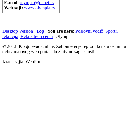
E-mail:
olympia@eunet.rs
Web sajt:
www.olympia.rs
Desktop Version
|
Top
|
You are here:
Poslovni vodič
Sport i
rekracija
Rekreativni centri
Olympia
© 2013. Kragujevac Online. Zabranjena je reprodukcija u celini i u
delovima ovog web portala bez pisane saglasnosti.
Izrada sajta: WebPortal