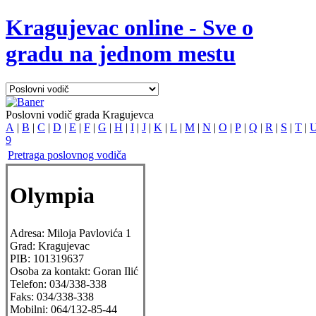
Kragujevac online - Sve o
gradu na jednom mestu
Poslovni vodič grada Kragujevca
A
|
B
|
C
|
D
|
E
|
F
|
G
|
H
|
I
|
J
|
K
|
L
|
M
|
N
|
O
|
P
|
Q
|
R
|
S
|
T
|
9
Pretraga poslovnog vodiča
Olympia
Adresa:
Miloja Pavlovića 1
Grad:
Kragujevac
PIB:
101319637
Osoba za kontakt:
Goran Ilić
Telefon:
034/338-338
Faks:
034/338-338
Mobilni:
064/132-85-44