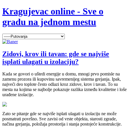
Kragujevac online - Sve o
gradu na jednom mestu
Zidovi, krov ili tavan: gde se najviše
isplati ulagati u izolaciju?
Kada se govori o uštedi energije u domu, mnogi prvo pomisle na
zamenu prozora ili kupovinu savremenijeg sistema grejanja. Ipak,
najveći deo toplote često odlazi kroz zidove, krov i tavan. To su
mesta na kojima se najbolje pokazuje razlika između kvalitetne i loše
urađene izolacije.
Zato se pitanje gde se najviše isplati ulagati u izolaciju ne može
posmatrati površno. Sve zavisi od vrste objekta, starosti zgrade,
načina grejanja, položaja prostorija i stanja postojeće konstrukcije.