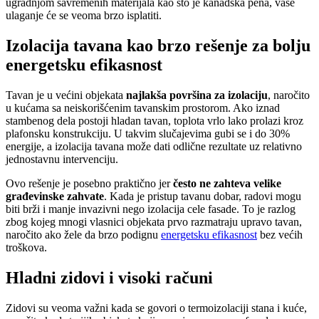
ugradnjom savremenih materijala kao što je kanadska pena, vaše
ulaganje će se veoma brzo isplatiti.
Izolacija tavana kao brzo rešenje za bolju
energetsku efikasnost
Tavan je u većini objekata
najlakša površina za izolaciju
, naročito
u kućama sa neiskorišćenim tavanskim prostorom. Ako iznad
stambenog dela postoji hladan tavan, toplota vrlo lako prolazi kroz
plafonsku konstrukciju. U takvim slučajevima gubi se i do 30%
energije, a izolacija tavana može dati odlične rezultate uz relativno
jednostavnu intervenciju.
Ovo rešenje je posebno praktično jer
često ne zahteva velike
građevinske zahvate
. Kada je pristup tavanu dobar, radovi mogu
biti brži i manje invazivni nego izolacija cele fasade. To je razlog
zbog kojeg mnogi vlasnici objekata prvo razmatraju upravo tavan,
naročito ako žele da brzo podignu
energetsku efikasnost
bez većih
troškova.
Hladni zidovi i visoki računi
Zidovi su veoma važni kada se govori o termoizolaciji stana i kuće,