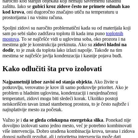
naročito kod starijih objekata koji nemaju savremenu fasadnu
zaštitu. Iako se
gubici kroz zidove često ne primete odmah kao
kod krova
, oni dugoročno značajno utiču na temperaturu u
prostorijama i na visinu računa.
Spoljni zidovi su naročito problematični kada su od materijala koji
sam po sebi slabo zadržava toplotu ili kada ima puno
toplotnih
mostova
. To se najčešće vidi u uglovima soba, oko prozora i na
mestima gde je konstrukcija prekinuta. Ako su
zidovi hladni na
dodir
, to je znak da toplota lako izlazi napolje. Takođe na tim
mestima se najčešće javlja kondenzacija i kasnije pojava buđi.
Kako odlučiti šta prvo izolovati
Najpametniji izbor zavisi od stanja objekta
. Ako živite u
potkrovlju, verovatno je krov ili samo potkrovlje prioritet. Ako je
problem u hladnim uglovima, kondenzaciji i neujednačenoj
temperaturi, zidovi mogu biti sledeći korak. Ukoliko postoji
neiskorišćen tavan iznad stambenog prostora, to je često najbrže i
najisplativije mesto za početak.
Važno je i
da se gleda celokupna energetska slika
. Ponekad nije
dovoljno izolovati samo jedno mesto, već je potrebno kombinovati
više intervencija. Dobro urađena kombinacija krova, tavana i zidova
donosi najbolji rezultat, ali i prioritetna intervencija može dati