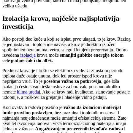
pokrivaju veliku površinu, tako da i mala poboljšanja mogu doneti
veliku uštedu.
Izolacija krova, najčešće najisplativija
investicija
Ako postoji deo kuće u koji se isplati prvo ulagati, to je krov. Razlog
je jednostavan - toplota ide naviše, a krov je direktno izložen
spoljnim temperaturama, vetru, snegu i letnjem pregrevanju. Dobro
izvedena
izolacija
krova može
smanjiti gubitke energije tokom
cele godine čak i do 50%
.
Prednost krova je i to što se efekti brzo vide. U zimskom periodu
toplota duže ostaje unutra, dok leti prostor ispod krova nije
neprijatno vruć. To je
posebno važno za potkrovlja
, gde loša
izolacija često stvara teške uslove za boravak, posebno ukoliko
nemate
klima uređa
j
. Ako se krov radi kvalitetno, stanovanje postaje
udobnije, a troškovi za grejanje i hlađenje vidno padaju.
Kod ovakvih radova posebno je
važno da izolacioni materijal
bude pravilno postavljen
, bez praznina i toplotnih mostova. I
najmanja neujednačenost može umanjiti efekat celog sistema. Zato
kvalitet izvođenja radova i vrsta termoizolacionog materijala imaju
jednaku važnost.
Angažovanjem proverenih izvođača radova
i