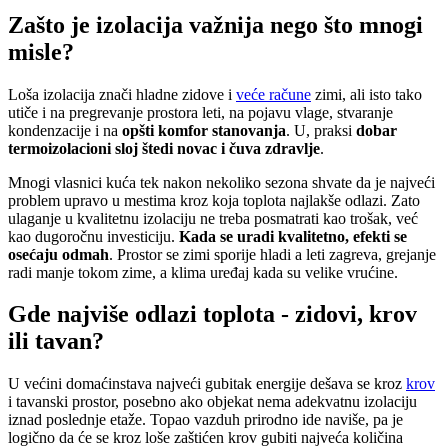
Zašto je izolacija važnija nego što mnogi
misle?
Loša izolacija znači hladne zidove i
veće račune
zimi, ali isto tako
utiče i na pregrevanje prostora leti, na pojavu vlage, stvaranje
kondenzacije i na
opšti komfor stanovanja
. U, praksi
dobar
termoizolacioni sloj štedi novac i čuva zdravlje
.
Mnogi vlasnici kuća tek nakon nekoliko sezona shvate da je najveći
problem upravo u mestima kroz koja toplota najlakše odlazi. Zato
ulaganje u kvalitetnu izolaciju ne treba posmatrati kao trošak, već
kao dugoročnu investiciju.
Kada se uradi kvalitetno, efekti se
osećaju odmah
. Prostor se zimi sporije hladi a leti zagreva, grejanje
radi manje tokom zime, a klima uređaj kada su velike vrućine.
Gde najviše odlazi toplota - zidovi, krov
ili tavan?
U većini domaćinstava najveći gubitak energije dešava se kroz
krov
i tavanski prostor, posebno ako objekat nema adekvatnu izolaciju
iznad poslednje etaže. Topao vazduh prirodno ide naviše, pa je
logično da će se kroz loše zaštićen krov gubiti najveća količina