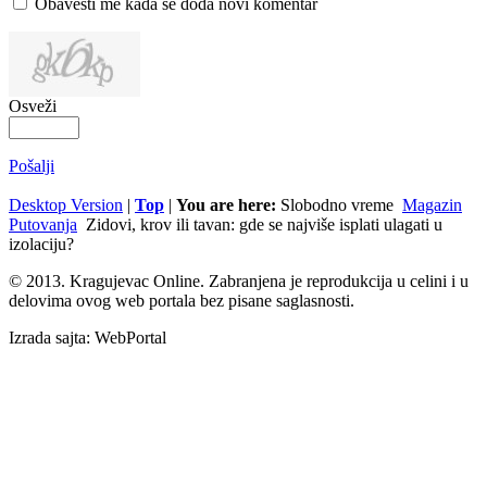
Obavesti me kada se doda novi komentar
Osveži
Pošalji
Desktop Version
|
Top
|
You are here:
Slobodno vreme
Magazin
Putovanja
Zidovi, krov ili tavan: gde se najviše isplati ulagati u
izolaciju?
© 2013. Kragujevac Online. Zabranjena je reprodukcija u celini i u
delovima ovog web portala bez pisane saglasnosti.
Izrada sajta: WebPortal