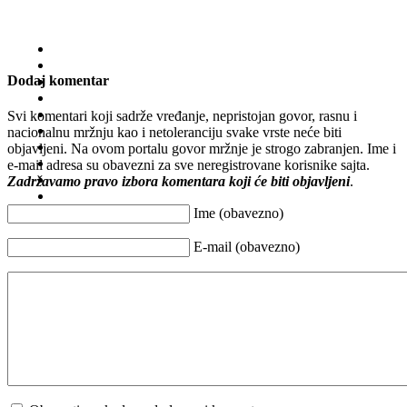
Dodaj komentar
Svi komentari koji sadrže vređanje, nepristojan govor, rasnu i
nacionalnu mržnju kao i netoleranciju svake vrste neće biti
objavljeni. Na ovom portalu govor mržnje je strogo zabranjen. Ime i
e-mail adresa su obavezni za sve neregistrovane korisnike sajta.
Zadržavamo pravo izbora komentara koji će biti objavljeni
.
Ime (obavezno)
E-mail (obavezno)