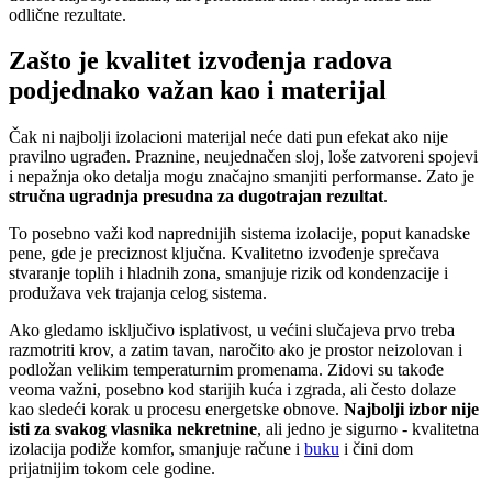
odlične rezultate.
Zašto je kvalitet izvođenja radova
podjednako važan kao i materijal
Čak ni najbolji izolacioni materijal neće dati pun efekat ako nije
pravilno ugrađen. Praznine, neujednačen sloj, loše zatvoreni spojevi
i nepažnja oko detalja mogu značajno smanjiti performanse. Zato je
stručna ugradnja presudna za dugotrajan rezultat
.
To posebno važi kod naprednijih sistema izolacije, poput kanadske
pene, gde je preciznost ključna. Kvalitetno izvođenje sprečava
stvaranje toplih i hladnih zona, smanjuje rizik od kondenzacije i
produžava vek trajanja celog sistema.
Ako gledamo isključivo isplativost, u većini slučajeva prvo treba
razmotriti krov, a zatim tavan, naročito ako je prostor neizolovan i
podložan velikim temperaturnim promenama. Zidovi su takođe
veoma važni, posebno kod starijih kuća i zgrada, ali često dolaze
kao sledeći korak u procesu energetske obnove.
Najbolji izbor nije
isti za svakog vlasnika nekretnine
, ali jedno je sigurno - kvalitetna
izolacija podiže komfor, smanjuje račune i
buku
i čini dom
prijatnijim tokom cele godine.