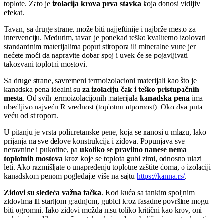
toplote. Zato je
izolacija krova prva stavka
koja donosi vidljiv
efekat.
Tavan, sa druge strane, može biti najjeftinije i najbrže mesto za
intervenciju. Međutim, tavan je ponekad teško kvalitetno izolovati
standardnim materijalima poput stiropora ili mineralne vune jer
nećete moći da napravite dobar spoj i uvek će se pojavljivati
takozvani toplotni mostovi.
Sa druge strane, savremeni termoizolacioni materijali kao što je
kanadska pena idealni su
za izolaciju čak i teško pristupačnih
mesta
. Od svih termoizolacijonih materijala
kanadska pena
ima
ubedljivo najveću R vrednost (toplotnu otpornost). Oko dva puta
veću od stiropora.
U pitanju je vrsta poliuretanske pene, koja se nanosi u mlazu, lako
prijanja na sve delove konstrukcija i zidova. Popunjava sve
neravnine i pukotine, pa
ukoliko se pravilno nanese nema
toplotnih mostova
kroz koje se toplota gubi zimi, odnosno ulazi
leti. Ako razmišljate o unapređenju toplotne zaštite doma, o izolaciji
kanadskom penom pogledajte više na sajtu
https://kanna.rs/
.
Zidovi su sledeća važna tačka
. Kod kuća sa tankim spoljnim
zidovima ili starijom gradnjom, gubici kroz fasadne površine mogu
biti ogromni. Iako zidovi možda nisu toliko kritični kao krov, oni