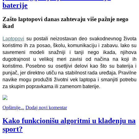
baterije
Zašto laptopovi danas zahtevaju više pažnje nego
ikad
Laptopovi
su
postali
neizostavan
deo
svakodnevnog
života
koristimo
ih
za
posao
,
školu
,
komunikaciju
i
zabavu
.
Iako
su
savremeni
modeli
snažniji
i
tanji
nego
ikada
,
njihova
dugotrajnost
u
velikoj
meri
zavisi
od
načina
na
koji
ih
koristimo
.
Posebno
su
osetljivi
delovi
kao
što
su
baterija
i
punjač
,
jer
direktno
utiču
na
stabilnost
rada
uređaja
.
Pravilne
navike
mogu
produžiti
životni
vek
laptopa
i
smanjiti
potrebu
za
skupim
popravkama
ili
zamenom
baterije
.
Opširnije...
Dodaj novi komentar
Kako funkcionišu algoritmi u klađenju na
sport?