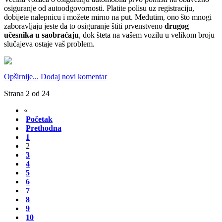
osiguranje od autoodgovornosti. Platite polisu uz registraciju,
dobijete nalepnicu i možete mirno na put. Međutim, ono što mnogi
zaboravljaju jeste da to osiguranje štiti prvenstveno
drugog
učesnika u saobraćaju
, dok šteta na vašem vozilu u velikom broju
slučajeva ostaje vaš problem.
Opširnije...
Dodaj novi komentar
Strana 2 od 24
«
Početak
Prethodna
1
2
3
4
5
6
7
8
9
10