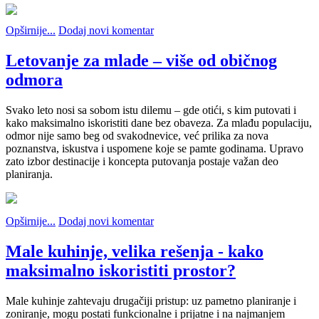
Opširnije...
Dodaj novi komentar
Letovanje za mlade – više od običnog
odmora
Svako leto nosi sa sobom istu dilemu – gde otići, s kim putovati i
kako maksimalno iskoristiti dane bez obaveza. Za mlađu populaciju,
odmor nije samo beg od svakodnevice, već prilika za nova
poznanstva, iskustva i uspomene koje se pamte godinama. Upravo
zato izbor destinacije i koncepta putovanja postaje važan deo
planiranja.
Opširnije...
Dodaj novi komentar
Male kuhinje, velika rešenja - kako
maksimalno iskoristiti prostor?
Male kuhinje zahtevaju drugačiji pristup: uz pametno planiranje i
zoniranje, mogu postati funkcionalne i prijatne i na najmanjem