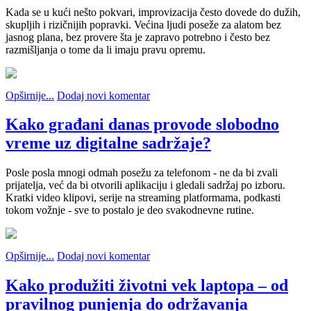
Kada se u kući nešto pokvari, improvizacija često dovede do dužih,
skupljih i rizičnijih popravki. Većina ljudi poseže za alatom bez
jasnog plana, bez provere šta je zapravo potrebno i često bez
razmišljanja o tome da li imaju pravu opremu.
Opširnije...
Dodaj novi komentar
Kako građani danas provode slobodno
vreme uz digitalne sadržaje?
Posle posla mnogi odmah posežu za telefonom - ne da bi zvali
prijatelja, već da bi otvorili aplikaciju i gledali sadržaj po izboru.
Kratki video klipovi, serije na streaming platformama, podkasti
tokom vožnje - sve to postalo je deo svakodnevne rutine.
Opširnije...
Dodaj novi komentar
Kako produžiti životni vek laptopa – od
pravilnog punjenja do održavanja