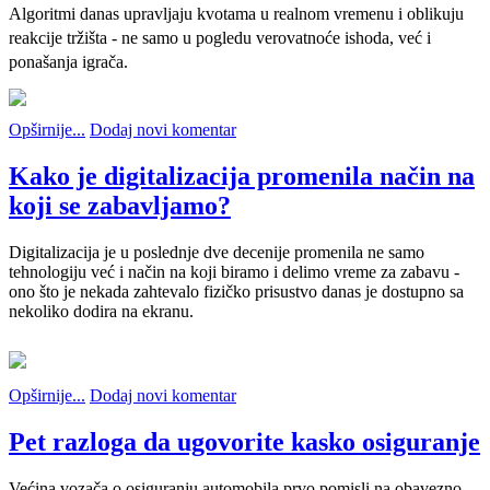
Algoritmi danas upravljaju kvotama u realnom vremenu i oblikuju
reakcije tržišta - ne samo u pogledu verovatnoće ishoda, već i
ponašanja igrača.
Opširnije...
Dodaj novi komentar
Kako je digitalizacija promenila način na
koji se zabavljamo?
Digitalizacija je u poslednje dve decenije promenila ne samo
tehnologiju već i način na koji biramo i delimo vreme za zabavu -
ono što je nekada zahtevalo fizičko prisustvo danas je dostupno sa
nekoliko dodira na ekranu.
Opširnije...
Dodaj novi komentar
Pet razloga da ugovorite kasko osiguranje
Većina vozača o osiguranju automobila prvo pomisli na obavezno