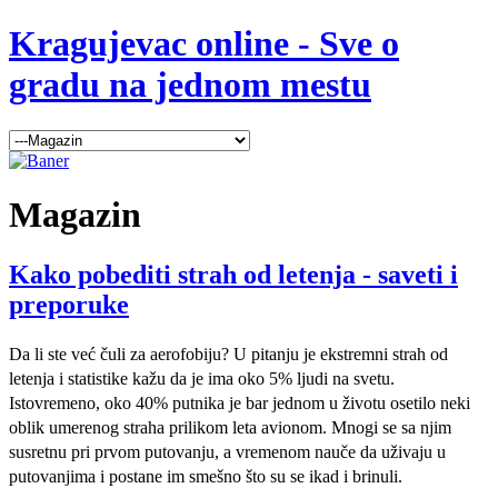
Kragujevac online - Sve o
gradu na jednom mestu
Magazin
Kako pobediti strah od letenja - saveti i
preporuke
Da li ste već čuli za aerofobiju? U pitanju je ekstremni strah od
letenja i statistike kažu da je ima oko 5% ljudi na svetu.
Istovremeno, oko 40% putnika je bar jednom u životu osetilo neki
oblik umerenog straha prilikom leta avionom. Mnogi se sa njim
susretnu pri prvom putovanju, a vremenom nauče da uživaju u
putovanjima i postane im smešno što su se ikad i brinuli.