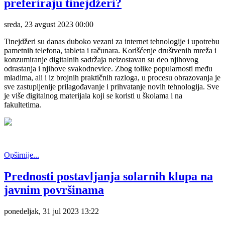
preferiraju tinejdžeri?
sreda, 23 avgust 2023 00:00
Tinejdžeri su danas duboko vezani za internet tehnologije i upotrebu
pametnih telefona, tableta i računara. Korišćenje društvenih mreža i
konzumiranje digitalnih sadržaja neizostavan su deo njihovog
odrastanja i njihove svakodnevice. Zbog tolike popularnosti među
mladima, ali i iz brojnih praktičnih razloga, u procesu obrazovanja je
sve zastupljenije prilagođavanje i prihvatanje novih tehnologija. Sve
je više digitalnog materijala koji se koristi u školama i na
fakultetima.
Opširnije...
Prednosti postavljanja solarnih klupa na
javnim površinama
ponedeljak, 31 jul 2023 13:22