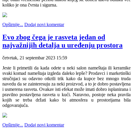
koliko je ona čvrsta i sigurna.
Opširnije...
Dodaj novi komentar
Evo zbog čega je rasveta jedan od
najvažnijih detalja u uređenju prostora
četvrtak, 21 septembar 2023 15:59
Jeste li primetili da kada odete u neki salon nameštaja ili keramike
svaki komad nameštaja izgleda daleko lepše? Prodavci i marketinški
stručnjaci su odavno otkrili trik kako da kupce bez mnogo truda
navedu da se zainteresuju za neki proizvod, a to je dobro postavljena
i usmerena rasveta. Ovakav isti efekat može imati dobro isplanirana i
pravilno postavljena rasveta u kući. Naravno, postoje neka pravila
kojih se treba držati kako bi atmosfera u prostorijama bila
odgovarajuća.
Opširnije...
Dodaj novi komentar