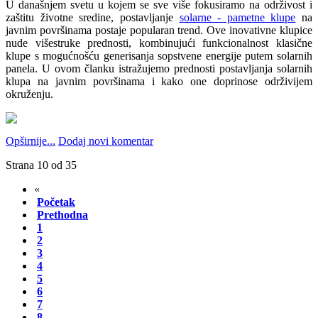
U današnjem svetu u kojem se sve više fokusiramo na održivost i
zaštitu životne sredine, postavljanje
solarne - pametne klupe
na
javnim površinama postaje popularan trend. Ove inovativne klupice
nude višestruke prednosti, kombinujući funkcionalnost klasične
klupe s mogućnošću generisanja sopstvene energije putem solarnih
panela. U ovom članku istražujemo prednosti postavljanja solarnih
klupa na javnim površinama i kako one doprinose održivijem
okruženju.
Opširnije...
Dodaj novi komentar
Strana 10 od 35
«
Početak
Prethodna
1
2
3
4
5
6
7
8