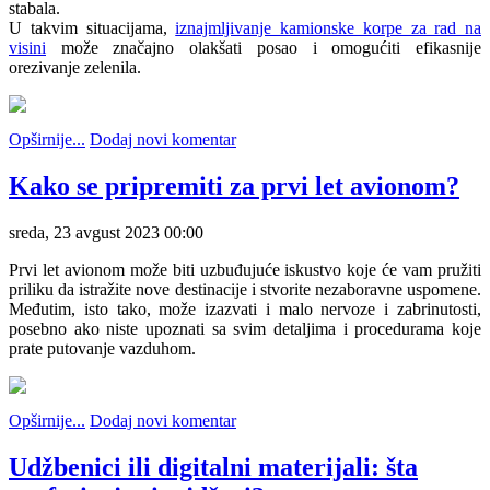
stabala.
U takvim situacijama,
iznajmljivanje kamionske korpe za rad na
visini
može značajno olakšati posao i omogućiti efikasnije
orezivanje zelenila.
Opširnije...
Dodaj novi komentar
Kako se pripremiti za prvi let avionom?
sreda, 23 avgust 2023 00:00
Prvi let avionom može biti uzbuđujuće iskustvo koje će vam pružiti
priliku da istražite nove destinacije i stvorite nezaboravne uspomene.
Međutim, isto tako, može izazvati i malo nervoze i zabrinutosti,
posebno ako niste upoznati sa svim detaljima i procedurama koje
prate putovanje vazduhom.
Opširnije...
Dodaj novi komentar
Udžbenici ili digitalni materijali: šta