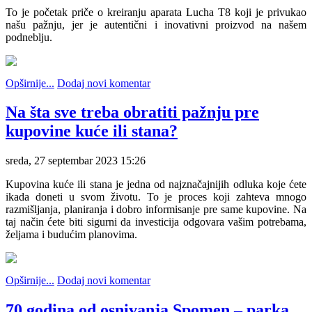
To je početak priče o kreiranju aparata Lucha T8 koji je privukao
našu pažnju, jer je autentični i inovativni proizvod na našem
podneblju.
Opširnije...
Dodaj novi komentar
Na šta sve treba obratiti pažnju pre
kupovine kuće ili stana?
sreda, 27 septembar 2023 15:26
Kupovina kuće ili stana je jedna od najznačajnijih odluka koje ćete
ikada doneti u svom životu. To je proces koji zahteva mnogo
razmišljanja, planiranja i dobro informisanje pre same kupovine. Na
taj način ćete biti sigurni da investicija odgovara vašim potrebama,
željama i budućim planovima.
Opširnije...
Dodaj novi komentar
70 godina od osnivanja Spomen – parka