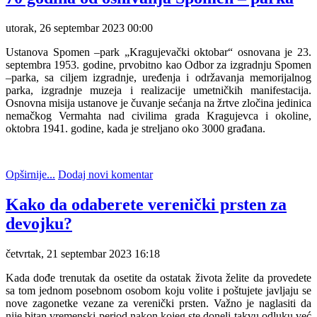
utorak, 26 septembar 2023 00:00
Ustanova Spomen –park „Kragujevački oktobar“ osnovana je 23.
septembra 1953. godine, prvobitno kao Odbor za izgradnju Spomen
–parka, sa ciljem izgradnje, uređenja i održavanja memorijalnog
parka, izgradnje muzeja i realizacije umetničkih manifestacija.
Osnovna misija ustanove je čuvanje sećanja na žrtve zločina jedinica
nemačkog Vermahta nad civilima grada Kragujevca i okoline,
oktobra 1941. godine, kada je streljano oko 3000 građana.
Opširnije...
Dodaj novi komentar
Kako da odaberete verenički prsten za
devojku?
četvrtak, 21 septembar 2023 16:18
Kada dođe trenutak da osetite da ostatak života želite da provedete
sa tom jednom posebnom osobom koju volite i poštujete javljaju se
nove zagonetke vezane za verenički prsten. Važno je naglasiti da
nije bitan vremenski period nakon kojeg ste doneli takvu odluku već