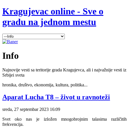
Kragujevac online - Sve o
gradu na jednom mestu
Info
Najnovije vesti sa teritorije grada Kragujevca, ali i najvažnije vesti iz
Srbijei sveta
hronika, društvo, ekonomija, kultura, politika...
Aparat Lucha T8 – život u ravnoteži
sreda, 27 septembar 2023 16:09
Svet oko nas je izložen mnogobrojnim talasima različitih
frekvencija.