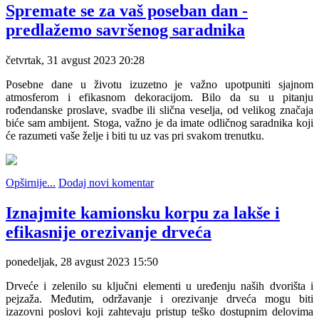
Spremate se za vaš poseban dan -
predlažemo savršenog saradnika
četvrtak, 31 avgust 2023 20:28
Posebne dane u životu izuzetno je važno upotpuniti sjajnom
atmosferom i efikasnom dekoracijom. Bilo da su u pitanju
rođendanske proslave, svadbe ili slična veselja, od velikog značaja
biće sam ambijent. Stoga, važno je da imate odličnog saradnika koji
će razumeti vaše želje i biti tu uz vas pri svakom trenutku.
Opširnije...
Dodaj novi komentar
Iznajmite kamionsku korpu za lakše i
efikasnije orezivanje drveća
ponedeljak, 28 avgust 2023 15:50
Drveće i zelenilo su ključni elementi u uređenju naših dvorišta i
pejzaža. Međutim, održavanje i orezivanje drveća mogu biti
izazovni poslovi koji zahtevaju pristup teško dostupnim delovima